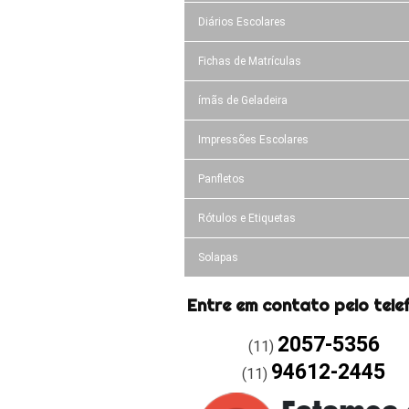
Diários Escolares
Fichas de Matrículas
ímãs de Geladeira
Impressões Escolares
Panfletos
Rótulos e Etiquetas
Solapas
Entre em contato pelo tele
2057-5356
(11)
94612-2445
(11)