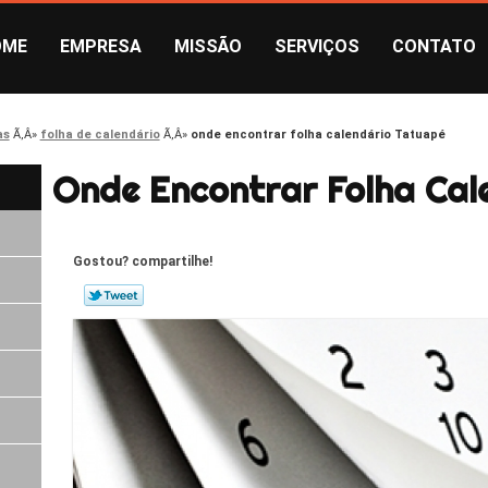
OME
EMPRESA
MISSÃO
SERVIÇOS
CONTATO
as
folha de calendário
onde encontrar folha calendário Tatuapé
Onde Encontrar Folha Cal
Gostou? compartilhe!