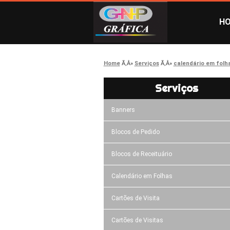
H
Home
Serviços
calendário em folh
Serviços
Banners
Blocos de Pedido
Blocos de Receituário
Calendário em Folhas
Cartões de Visita
Cartões de Visitas