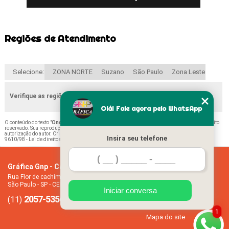
Regiões de Atendimento
Selecione:
ZONA NORTE
Suzano
São Paulo
Zona Leste
Verifique as regiões que atendemos
Olá! Fale agora pelo WhatsApp
O conteúdo do texto "
Onde Comprar Calendário 2021 Folha A4 Vila Guilherme
" é de direito
reservado. Sua reprodução, parcial ou total, mesmo citando nossos links, é proibida sem a
autorização do autor. Crime de violação de direito autoral – artigo 184 do Código Penal –
Lei
Insira seu telefone
9610/98 - Lei de direitos autorais
.
Gráfica Gnp - Cartão de visita
Home
Rua Flor de cachimbo, 274 - Jardim Santana
Empresa
São Paulo - SP - CEP: 08050-040
Missão
Iniciar conversa
2057-5356
94612-2445
Serviços
(11)
(11)
Contato
1
Mapa do site