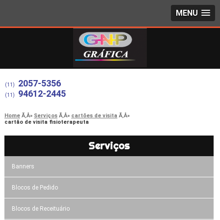
MENU
2057-5356
(11)
94612-2445
(11)
Home
Serviços
cartões de visita
cartão de visita fisioterapeuta
Serviços
Banners
Blocos de Pedido
Blocos de Receituário