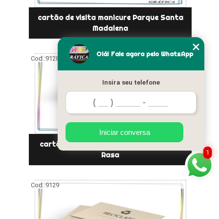
cartão de visita manicure Parque Santa
Madalena
Olá! Fale agora pelo WhatsApp
Cod.:
9128
Insira seu telefone
Iniciar conversa
cartão de visita psicologia orçar Ponte
1
Rasa
Cod.:
9129