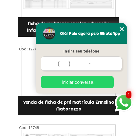
ficha de matrícula escolar educação
infantil preços vila nova cachoeirinha
Olá! Fale agora pelo WhatsApp
Cod.:
12747
Insira seu telefone
Iniciar conversa
1
venda de ficha de pré matrícula Ermelino
Matarazzo
Cod.:
12748