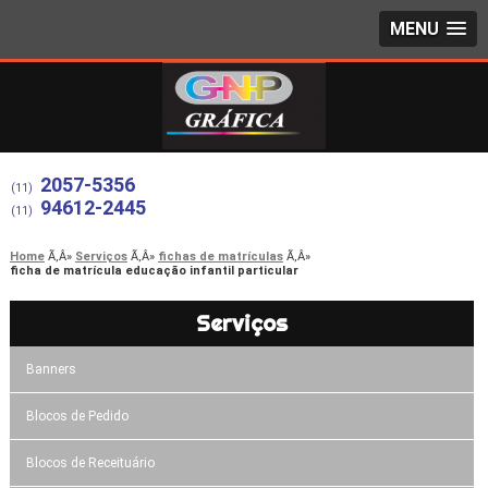
MENU
2057-5356
(11)
94612-2445
(11)
Home
Serviços
fichas de matrículas
ficha de matrícula educação infantil particular
Serviços
Banners
Blocos de Pedido
Blocos de Receituário