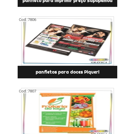
panfleto para imprimir preço Sapopemba
Cod.:
7806
panfletos para doces Piqueri
Cod.:
7807