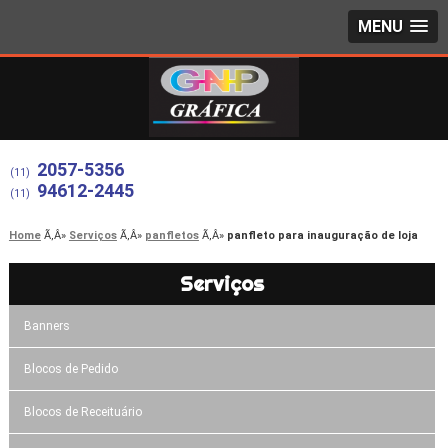
MENU
2057-5356
(11)
94612-2445
(11)
Home
Serviços
panfletos
panfleto para inauguração de loja
Serviços
Banners
Blocos de Pedido
Blocos de Receituário