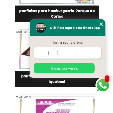
panfletos para hamburgueria Parque do
Carmo
Olá! Fale agora pelo WhatsApp
Cod.:
7817
Insira seu telefone
Iniciar conversa
panfleto para imobiliaria preço Jardim
1
Iguatemi
Cod.:
7818