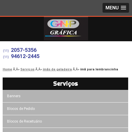
MENU
2057-5356
(11)
94612-2445
(11)
Home
Serviços
ímãs de geladeira
ímã para lembrancinha
Serviços
Banners
Blocos de Pedido
Blocos de Receituário