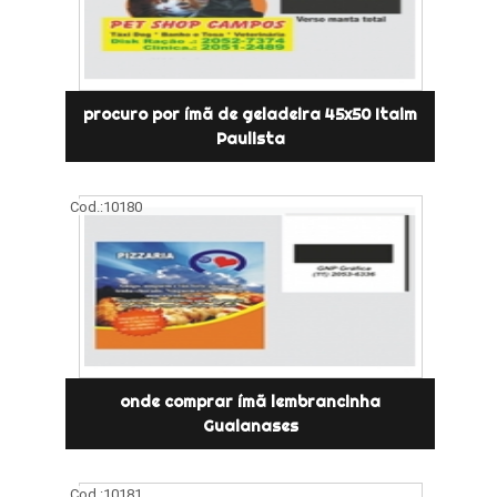
procuro por ímã de geladeira 45x50 Itaim
Paulista
Cod.:
10180
onde comprar ímã lembrancinha
Guaianases
Cod.:
10181