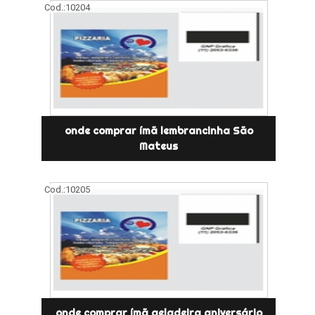
Cod.:
10204
onde comprar ímã lembrancinha São
Mateus
Cod.:
10205
onde comprar ímã geladeira aniversário