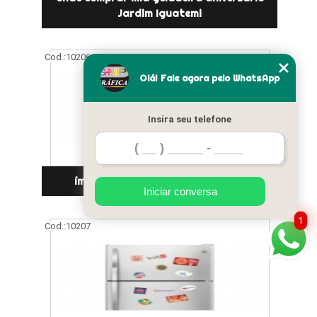
Jardim Iguatemi
Cod.:
10206
Olá! Fale agora pelo WhatsApp
Insira seu telefone
ímã de geladeira natalino Mooca
Iniciar conversa
1
Cod.:
10207