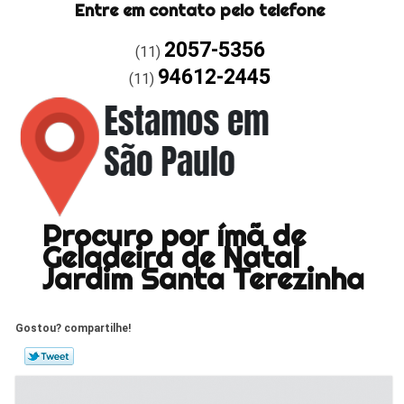
Entre em contato pelo telefone
2057-5356
(11)
94612-2445
(11)
Procuro por ímã de
Geladeira de Natal
Jardim Santa Terezinha
Gostou? compartilhe!