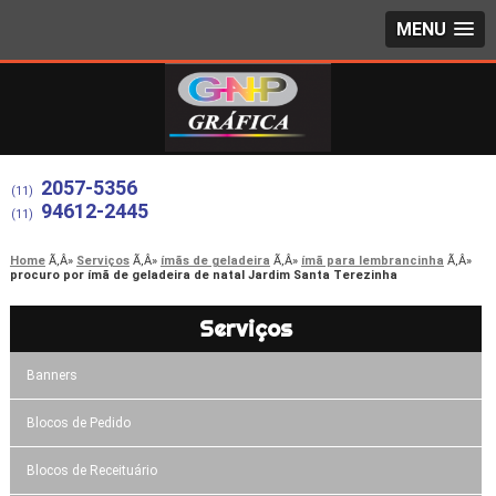
MENU
2057-5356
(11)
94612-2445
(11)
Home
Serviços
ímãs de geladeira
ímã para lembrancinha
procuro por ímã de geladeira de natal Jardim Santa Terezinha
Serviços
Banners
Blocos de Pedido
Blocos de Receituário