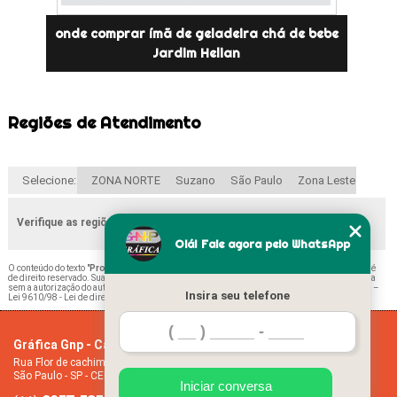
onde comprar ímã de geladeira chá de bebe
Jardim Helian
Regiões de Atendimento
Selecione:
ZONA NORTE
Suzano
São Paulo
Zona Leste
Verifique as regiões que atendemos
Olá! Fale agora pelo WhatsApp
O conteúdo do texto "
Procuro por ímã de Geladeira de Natal Jardim Santa Terezinha
" é
de direito reservado. Sua reprodução, parcial ou total, mesmo citando nossos links, é proibida
sem a autorização do autor. Crime de violação de direito autoral – artigo 184 do Código Penal –
Insira seu telefone
Lei 9610/98 - Lei de direitos autorais
.
Gráfica Gnp - Cartão de visita
Home
Rua Flor de cachimbo, 274 - Jardim Santana
Empresa
São Paulo - SP - CEP: 08050-040
Missão
Iniciar conversa