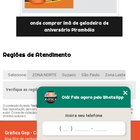
onde comprar ímã de geladeira de
aniversário Pirambóia
Regiões de Atendimento
Selecione:
ZONA NORTE
Suzano
São Paulo
Zona Leste
Verifique as regiões que atendemos
Olá! Fale agora pelo WhatsApp
O conteúdo do texto "
ímã de Geladeira de Aniversário Ponte Rasa
" é de direito reservado.
Sua reprodução, parcial ou total, mesmo citando nossos links, é proibida sem a autorização do
autor. Crime de violação de direito autoral – artigo 184 do Código Penal –
Lei 9610/98 - Lei de
Insira seu telefone
direitos autorais
.
Gráfica Gnp - Cartão de visita
Home
Rua Flor de cachimbo, 274 - Jardim Santana
Empresa