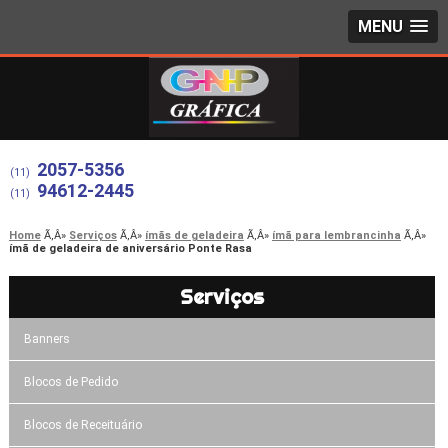
MENU
2057-5356
(11)
94612-2445
(11)
Home
Serviços
ímãs de geladeira
ímã para lembrancinha
ímã de geladeira de aniversário Ponte Rasa
Serviços
Banners
Blocos de Pedido
Blocos de Receituário