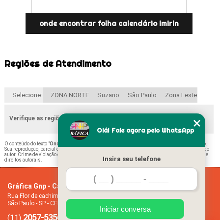
onde encontrar folha calendário imirin
Regiões de Atendimento
Selecione:
ZONA NORTE
Suzano
São Paulo
Zona Leste
Verifique as regiões que atendemos
Olá! Fale agora pelo WhatsApp
O conteúdo do texto "
Onde Encontrar Calendário Folha A4 Mooca
" é de direito reservado.
Sua reprodução, parcial ou total, mesmo citando nossos links, é proibida sem a autorização do
autor. Crime de violação de direito autoral – artigo 184 do Código Penal –
Lei 9610/98 - Lei de
Insira seu telefone
direitos autorais
.
Gráfica Gnp - Cartão de visita
Home
Rua Flor de cachimbo, 274 - Jardim Santana
Empresa
São Paulo - SP - CEP: 08050-040
Missão
Iniciar conversa
2057-5356
94612-2445
Serviços
(11)
(11)