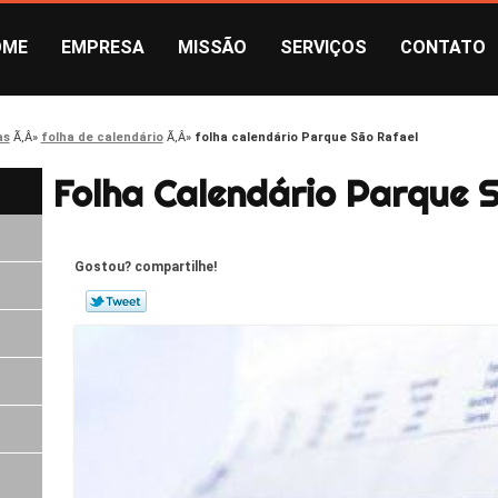
OME
EMPRESA
MISSÃO
SERVIÇOS
CONTATO
as
folha de calendário
folha calendário Parque São Rafael
Folha Calendário Parque 
Gostou? compartilhe!