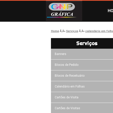
H
Home
Serviços
calendário em folh
Serviços
Banners
Blocos de Pedido
Blocos de Receituário
Calendário em Folhas
Cartões de Visita
Cartões de Visitas