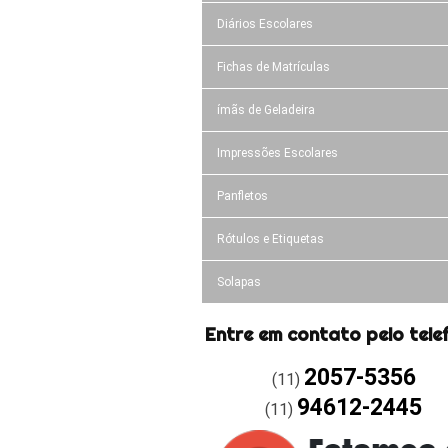
Diários Escolares
Fichas de Matrículas
ímãs de Geladeira
Impressões Escolares
Panfletos
Rótulos e Etiquetas
Solapas
Entre em contato pelo tele
2057-5356
(11)
94612-2445
(11)