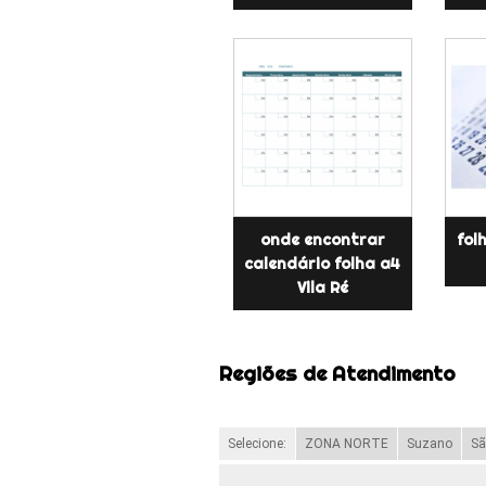
onde encontrar
fol
calendário folha a4
Vila Ré
Regiões de Atendimento
Selecione:
ZONA NORTE
Suzano
Sã