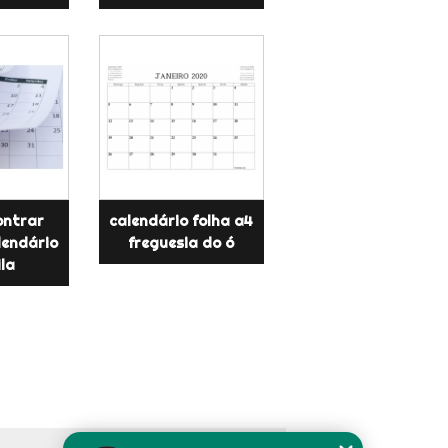
ontrar
calendário folha a4
lendário
freguesia do ó
ila