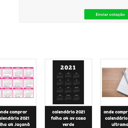
Enviar cotação
onde comprar
calendário 2021
onde compr
alendário 2021
folha a4 av casa
calendário
olha a4 Jaçanã
verde
ultrama