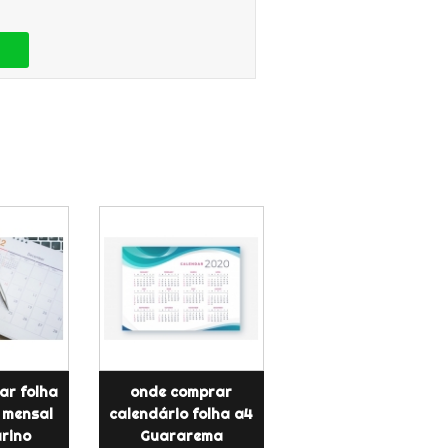
ar folha
onde comprar
 mensal
calendário folha a4
rino
Guararema