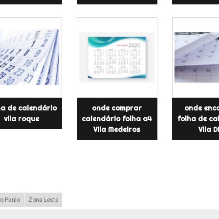
ha de calendário
onde comprar
onde enc
vila roque
calendário folha a4
folha de ca
Vila Medeiros
Vila D
o Paulo
Zona Leste