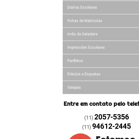
Diários Escolares
Fichas de Matrículas
ímãs de Geladeira
Impressões Escolares
Panfletos
Rótulos e Etiquetas
Solapas
Entre em contato pelo tele
2057-5356
(11)
94612-2445
(11)