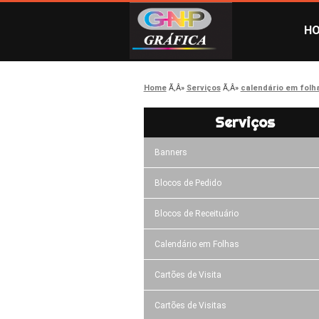
H
Home
Serviços
calendário em folh
Serviços
Banners
Blocos de Pedido
Blocos de Receituário
Calendário em Folhas
Cartões de Visita
Cartões de Visitas