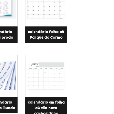
endário
calendário folha a4
a prado
Parque do Carmo
endário
calendário em folha
o Mundo
a4 vila nova
cachoeirinha