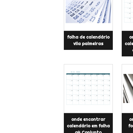
folha de calendário
o
vila palmeiras
cal
onde encontrar
o
calendário em folha
fo
a4 Conjunto