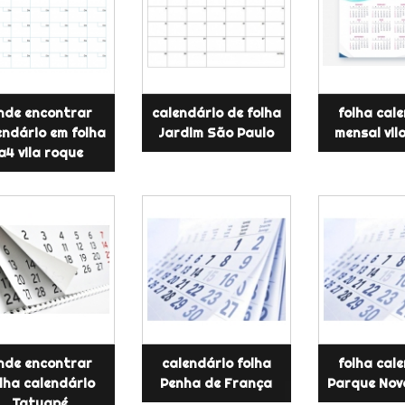
nde encontrar
calendário de folha
folha cal
endário em folha
Jardim São Paulo
mensal vil
a4 vila roque
nde encontrar
calendário folha
folha cal
lha calendário
Penha de França
Parque Nov
Tatuapé