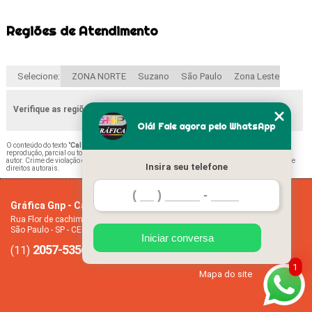
Regiões de Atendimento
Selecione:
ZONA NORTE
Suzano
São Paulo
Zona Leste
Verifique as regiões que atendemos
Olá! Fale agora pelo WhatsApp
O conteúdo do texto "
Calendário de Folha Jardim São Paulo
" é de direito reservado. Sua
reprodução, parcial ou total, mesmo citando nossos links, é proibida sem a autorização do
autor. Crime de violação de direito autoral – artigo 184 do Código Penal –
Lei 9610/98 - Lei de
Insira seu telefone
direitos autorais
.
Gráfica Gnp - Cartão de visita
Home
Rua Flor de cachimbo, 274 - Jardim Santana
Empresa
São Paulo - SP - CEP: 08050-040
Missão
Iniciar conversa
2057-5356
94612-2445
Serviços
(11)
(11)
Contato
1
Mapa do site