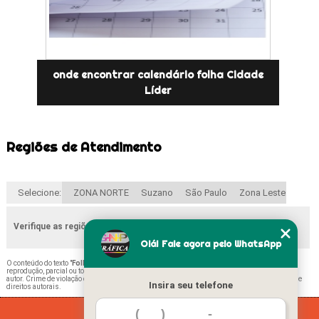
onde encontrar calendário folha Cidade
Líder
Regiões de Atendimento
Selecione:
ZONA NORTE
Suzano
São Paulo
Zona Leste
Verifique as regiões que atendemos
Olá! Fale agora pelo WhatsApp
O conteúdo do texto "
Folha Calendário Mensal Perdizes
" é de direito reservado. Sua
reprodução, parcial ou total, mesmo citando nossos links, é proibida sem a autorização do
autor. Crime de violação de direito autoral – artigo 184 do Código Penal –
Lei 9610/98 - Lei de
Insira seu telefone
direitos autorais
.