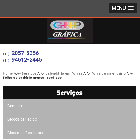
MENU
2057-5356
(11)
94612-2445
(11)
Home
Serviços
calendário em folhas
folha de calendário
folha calendário mensal perdizes
Serviços
Banners
Blocos de Pedido
Blocos de Receituário