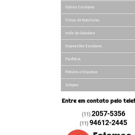
Diários Escolares
Fichas de Matrículas
ímãs de Geladeira
Impressões Escolares
Panfletos
Rótulos e Etiquetas
Solapas
Entre em contato pelo tele
2057-5356
(11)
94612-2445
(11)