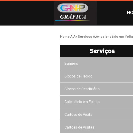
H
Home
Serviços
calendário em folh
Serviços
Banners
Blocos de Pedido
Blocos de Receituário
Calendário em Folhas
Cartões de Visita
Cartões de Visitas