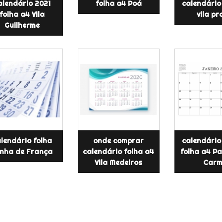
alendário 2021
folha a4 Poá
calendário
folha a4 Vila
vila p
Guilherme
lendário folha
onde comprar
calendário
nha de França
calendário folha a4
folha a4 P
Vila Medeiros
Car