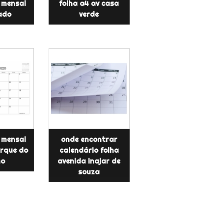
 mensal
folha a4 av casa
rado
verde
 mensal
onde encontrar
arque do
calendário folha
mo
avenida inajar de
souza