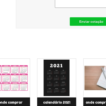
Enviar cotação
onde comprar
calendário 2021
onde compr