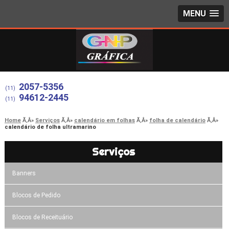
MENU
2057-5356
(11)
94612-2445
(11)
Home
Serviços
calendário em folhas
folha de calendário
calendário de folha ultramarino
Serviços
Banners
Blocos de Pedido
Blocos de Receituário