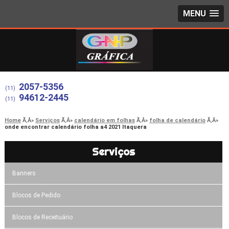
MENU
2057-5356
(11)
94612-2445
(11)
Home
Serviços
calendário em folhas
folha de calendário
onde encontrar calendário folha a4 2021 Itaquera
Serviços
Banners
Blocos de Pedido
Blocos de Receituário