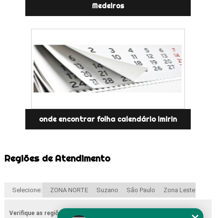
Medeiros
onde encontrar folha calendário imirin
Regiões de Atendimento
Selecione:
ZONA NORTE
Suzano
São Paulo
Zona Leste
Verifique as regiões que atendemos