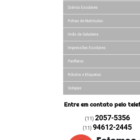
Diários Escolares
Fichas de Matrículas
ímãs de Geladeira
Impressões Escolares
Panfletos
Rótulos e Etiquetas
Solapas
Entre em contato pelo tele
2057-5356
(11)
94612-2445
(11)