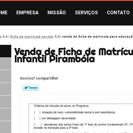
OME
EMPRESA
MISSÃO
SERVIÇOS
CONTATO
s
ficha de matrícula escolar
venda de ficha de matrícula para educação
Venda de Ficha de Matríc
Infantil Pirambóia
Gostou? compartilhe!