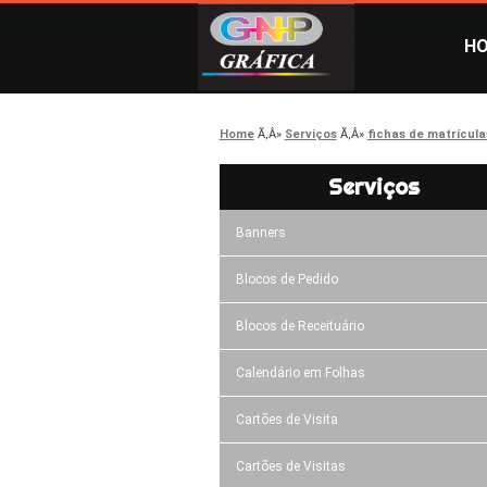
H
Home
Serviços
fichas de matrícula
Serviços
Banners
Blocos de Pedido
Blocos de Receituário
Calendário em Folhas
Cartões de Visita
Cartões de Visitas