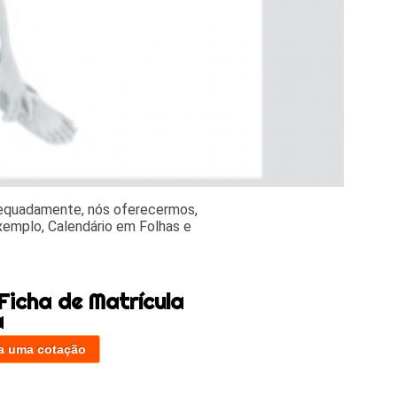
dequadamente, nós oferecermos,
exemplo, Calendário em Folhas e
.
Ficha de Matrícula
a
a uma cotação