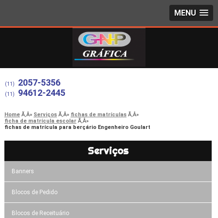
MENU
2057-5356
(11)
94612-2445
(11)
Home
Serviços
fichas de matrículas
ficha de matrícula escolar
fichas de matrícula para berçário Engenheiro Goulart
Serviços
Banners
Blocos de Pedido
Blocos de Receituário