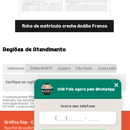
ficha de matrícula creche Anália Franco
Regiões de Atendimento
Selecione:
ZONA NORTE
Suzano
São Paulo
Zona Leste
Verifique as regiões que atendemos
Olá! Fale agora pelo WhatsApp
O conteúdo do texto "
Fichas de Matrícula para Berçário Engenheiro Goulart
" é de direito
reservado. Sua reprodução, parcial ou total, mesmo citando nossos links, é proibida sem a
autorização do autor. Crime de violação de direito autoral – artigo 184 do Código Penal –
Lei
Insira seu telefone
9610/98 - Lei de direitos autorais
.
Gráfica Gnp - Cartão de visita
Home
Rua Flor de cachimbo, 274 - Jardim Santana
Empresa