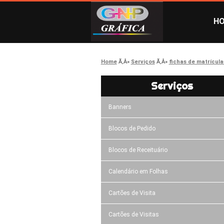
H
Home
Serviços
fichas de matrícula
Serviços
Banners
Blocos de Pedido
Blocos de Receituário
Calendário em Folhas
Cartões de Visita
Cartões de Visitas