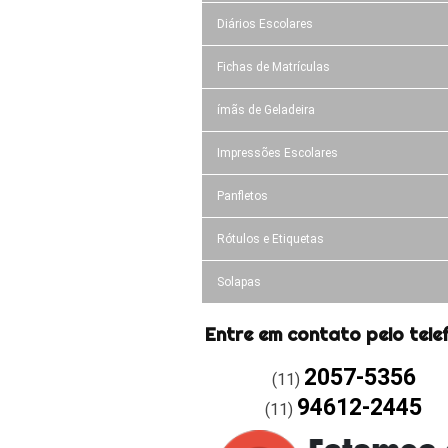
Diários Escolares
Fichas de Matrículas
ímãs de Geladeira
Impressões Escolares
Panfletos
Rótulos e Etiquetas
Solapas
Entre em contato pelo tele
2057-5356
(11)
94612-2445
(11)