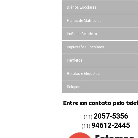
Diários Escolares
Fichas de Matrículas
ímãs de Geladeira
Impressões Escolares
Panfletos
Rótulos e Etiquetas
Solapas
Entre em contato pelo tele
2057-5356
(11)
94612-2445
(11)