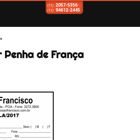
2057-5356
(11)
94612-2445
(11)
ça
r Penha de França