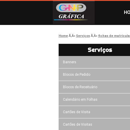
H
Home
Serviços
fichas de matrícula
Serviços
Banners
Blocos de Pedido
Blocos de Receituário
Calendário em Folhas
Cartões de Visita
Cartões de Visitas