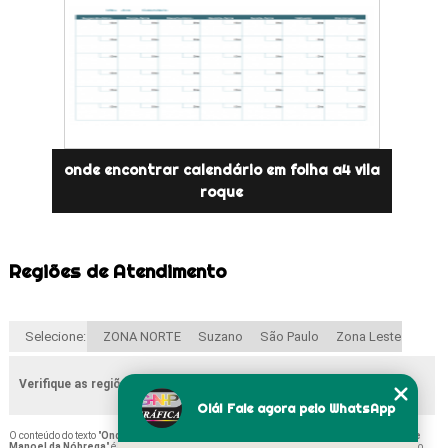
onde encontrar calendário em folha a4 vila
roque
Regiões de Atendimento
Selecione:
ZONA NORTE
Suzano
São Paulo
Zona Leste
Verifique as regiões que atendemos
Olá! Fale agora pelo WhatsApp
O conteúdo do texto "
Onde Comprar Calendário de Folha Conjunto Habitacional Padre
Manoel da Nóbrega
" é de direito reservado. Sua reprodução, parcial ou total, mesmo citando