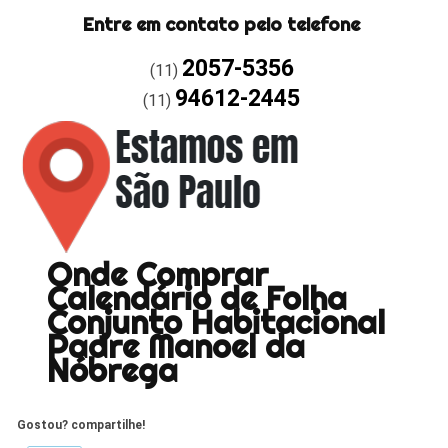
Entre em contato pelo telefone
2057-5356
(11)
94612-2445
(11)
Onde Comprar
Calendário de Folha
Conjunto Habitacional
Padre Manoel da
Nóbrega
Gostou? compartilhe!