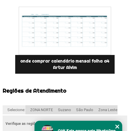
onde comprar calendário mensal folha a4
Artur Alvim
Regiões de Atendimento
Selecione:
ZONA NORTE
Suzano
São Paulo
Zona Leste
Verifique as regiões que atendemos
Olá! Fale agora pelo WhatsApp