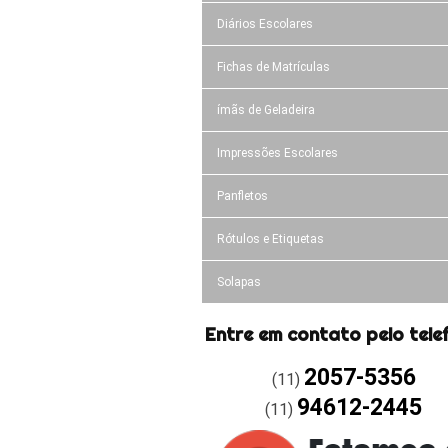
Diários Escolares
Fichas de Matrículas
ímãs de Geladeira
Impressões Escolares
Panfletos
Rótulos e Etiquetas
Solapas
Entre em contato pelo tele
2057-5356
(11)
94612-2445
(11)