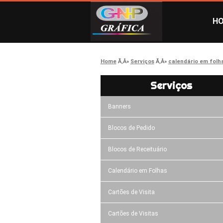
H
Home
Serviços
calendário em folh
Serviços
Banners
Blocos de Pedido
Blocos de Receituário
Calendário em Folhas
Cartões de Visita
Cartões de Visitas