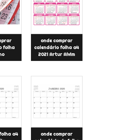
mprar
onde comprar
o folha
calendário folha a4
no
2021 Artur Alvim
folha a4
onde comprar