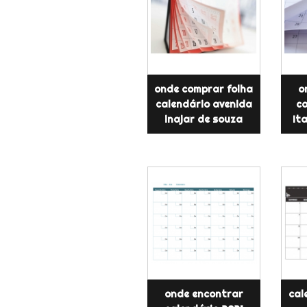
onde comprar folha
o
calendário avenida
ca
inajar de souza
It
onde encontrar
cal