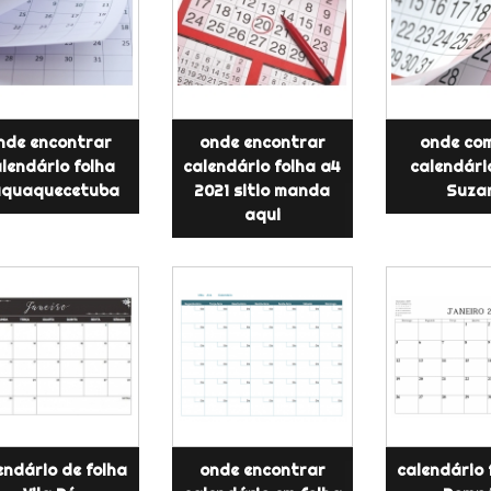
nde encontrar
onde encontrar
onde co
lendário folha
calendário folha a4
calendári
aquaquecetuba
2021 sitio manda
Suza
aqui
endário de folha
onde encontrar
calendário 