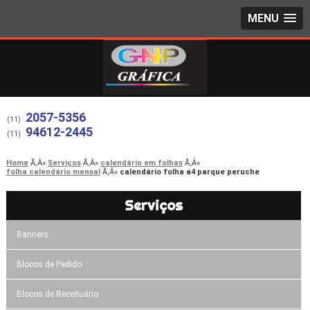
MENU
2057-5356
(11)
94612-2445
(11)
Home
Serviços
calendário em folhas
folha calendário mensal
calendário folha a4 parque peruche
Serviços
Banners
Blocos de Pedido
Blocos de Receituário