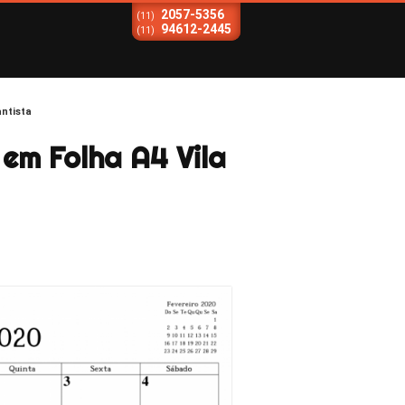
2057-5356
(11)
94612-2445
(11)
antista
em Folha A4 Vila