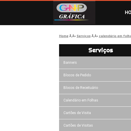
H
Home
Serviços
calendário em folh
Serviços
Banners
Blocos de Pedido
Blocos de Receituário
Calendário em Folhas
Cartões de Visita
Cartões de Visitas