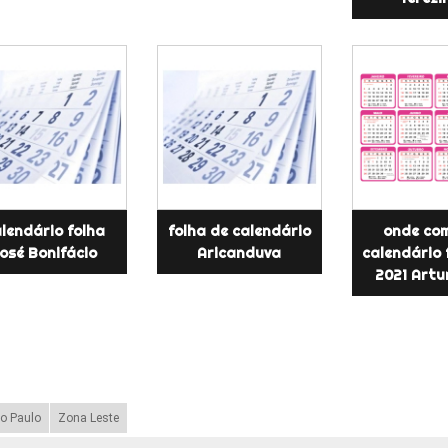
lendário folha
folha de calendário
onde co
osé Bonifácio
Aricanduva
calendário 
2021 Artu
o Paulo
Zona Leste