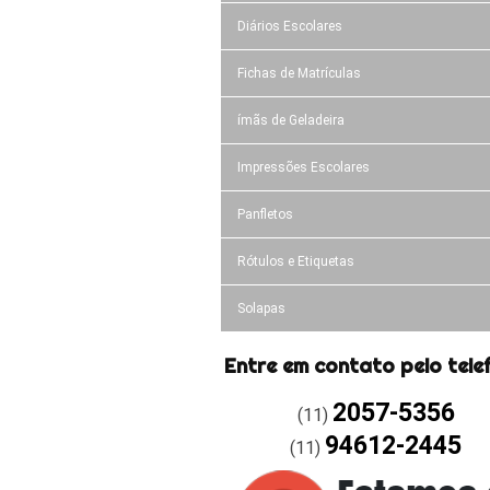
Diários Escolares
Fichas de Matrículas
ímãs de Geladeira
Impressões Escolares
Panfletos
Rótulos e Etiquetas
Solapas
Entre em contato pelo tele
2057-5356
(11)
94612-2445
(11)