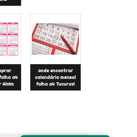
mprar
onde encontrar
folha a4
calendário mensal
r Alvim
folha a4 Tucuruvi