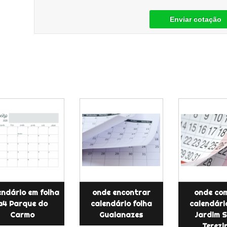
Enviar cotação
endário em folha
onde encontrar
onde co
a4 Parque do
calendário folha
calendári
Carmo
Guaianazes
Jardim 
Terezi