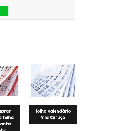
mprar
folha calendário
o folha
Vila Curuçá
Santa
nha