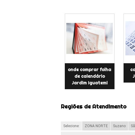
onde comprar folha
ca
de calendário
J
Jardim Iguatemi
Regiões de Atendimento
Selecione:
ZONA NORTE
Suzano
Sã