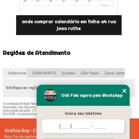
onde comprar calendário em folha a4 rua
joao ruthe
Regiões de Atendimento
Selecione:
ZONA NORTE
Suzano
São Paulo
Zona Leste
Verifique as regiões que atendemos
Olá! Fale agora pelo WhatsApp
O conteúdo do texto "
Onde Encontrar Calendário Folha A4 Vila Guilherme
" é de direito
reservado. Sua reprodução, parcial ou total, mesmo citando nossos links, é proibida sem a
autorização do autor. Crime de violação de direito autoral – artigo 184 do Código Penal –
Lei
Insira seu telefone
9610/98 - Lei de direitos autorais
.
Gráfica Gnp - Cartão de visita
Home
Rua Flor de cachimbo, 274 - Jardim Santana
Empresa