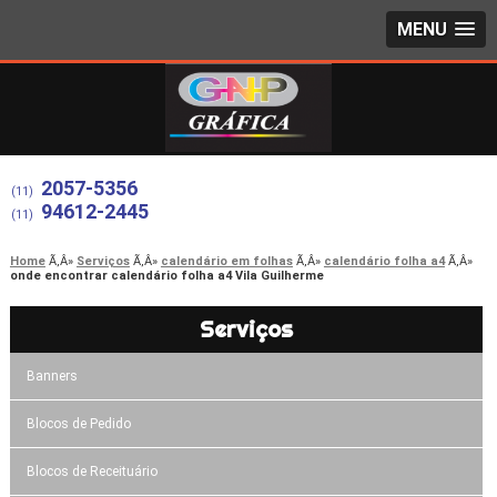
MENU
2057-5356
(11)
94612-2445
(11)
Home
Serviços
calendário em folhas
calendário folha a4
onde encontrar calendário folha a4 Vila Guilherme
Serviços
Banners
Blocos de Pedido
Blocos de Receituário