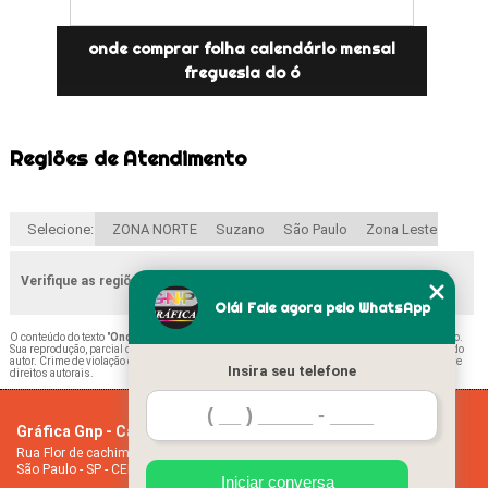
onde comprar folha calendário mensal
freguesia do ó
Regiões de Atendimento
Selecione:
ZONA NORTE
Suzano
São Paulo
Zona Leste
Verifique as regiões que atendemos
Olá! Fale agora pelo WhatsApp
O conteúdo do texto "
Onde Comprar Calendário Folha Sapopemba
" é de direito reservado.
Sua reprodução, parcial ou total, mesmo citando nossos links, é proibida sem a autorização do
autor. Crime de violação de direito autoral – artigo 184 do Código Penal –
Lei 9610/98 - Lei de
Insira seu telefone
direitos autorais
.
Gráfica Gnp - Cartão de visita
Home
Rua Flor de cachimbo, 274 - Jardim Santana
Empresa
São Paulo - SP - CEP: 08050-040
Missão
Iniciar conversa