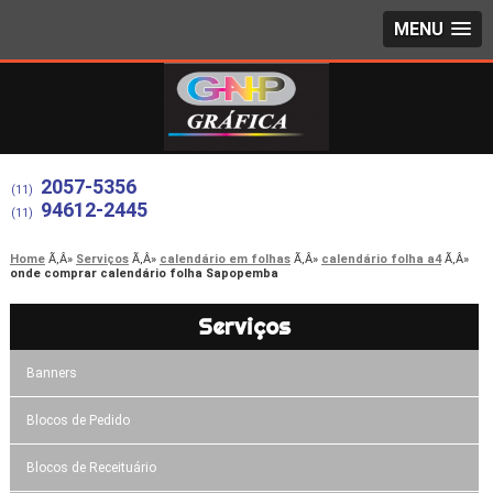
MENU
2057-5356
(11)
94612-2445
(11)
Home
Serviços
calendário em folhas
calendário folha a4
onde comprar calendário folha Sapopemba
Serviços
Banners
Blocos de Pedido
Blocos de Receituário