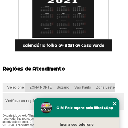
calendário folha a4 2021 av casa verde
Regiões de Atendimento
Selecione:
ZONA NORTE
Suzano
São Paulo
Zona Leste
Verifique as regiões que atendemos
Olá! Fale agora pelo WhatsApp
O conteúdo do texto "
Onde Comprar Calendário Folha A4 2021 Limão
" é de direito
reservado. Sua reprodução, parcial ou total, mesmo citando nossos links, é proibida sem a
autorização do autor. Crime de violação de direito autoral – artigo 184 do Código Penal –
Lei
Insira seu telefone
9610/98 - Lei de direitos autorais
.