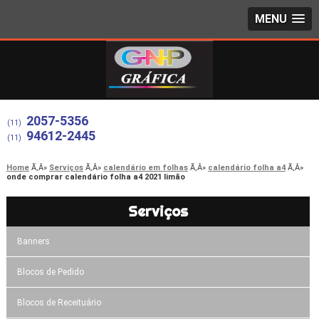
MENU
2057-5356
(11)
94612-2445
(11)
Home
Serviços
calendário em folhas
calendário folha a4
onde comprar calendário folha a4 2021 limão
Serviços
Banners
Blocos de Pedido
Blocos de Receituário