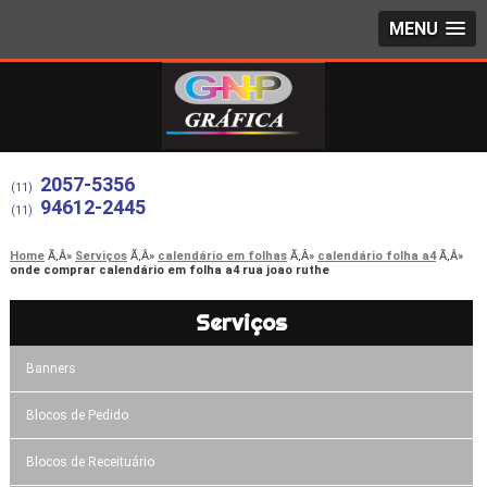
MENU
2057-5356
(11)
94612-2445
(11)
Home
Serviços
calendário em folhas
calendário folha a4
onde comprar calendário em folha a4 rua joao ruthe
Serviços
Banners
Blocos de Pedido
Blocos de Receituário