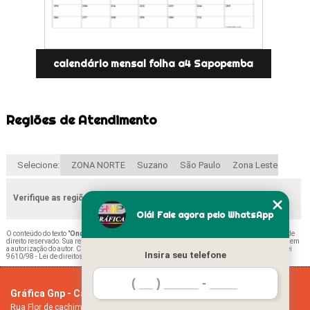
calendário mensal folha a4 Sapopemba
Regiões de Atendimento
Selecione:
ZONA NORTE
Suzano
São Paulo
Zona Leste
Verifique as regiões que atendemos
Olá! Fale agora pelo WhatsApp
O conteúdo do texto "
Onde Encontrar Calendário Mensal Folha A4 Vila Santa Maria
" é de
direito reservado. Sua reprodução, parcial ou total, mesmo citando nossos links, é proibida sem
a autorização do autor. Crime de violação de direito autoral – artigo 184 do Código Penal –
Lei
Insira seu telefone
9610/98 - Lei de direitos autorais
.
Gráfica Gnp - Cartão de visita
Home
Rua Flor de cachimbo, 274 - Jardim Santana
Empresa