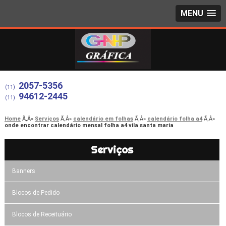
MENU
2057-5356
(11)
94612-2445
(11)
Home
Serviços
calendário em folhas
calendário folha a4
onde encontrar calendário mensal folha a4 vila santa maria
Serviços
Banners
Blocos de Pedido
Blocos de Receituário