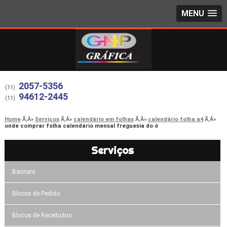
MENU
2057-5356
(11)
94612-2445
(11)
Home
Serviços
calendário em folhas
calendário folha a4
onde comprar folha calendário mensal freguesia do ó
Serviços
Banners
Blocos de Pedido
Blocos de Receituário