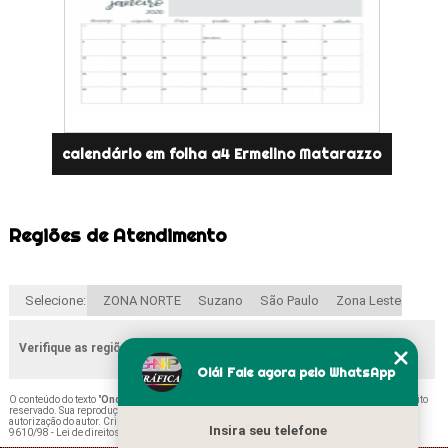
calendário em folha a4 Ermelino Matarazzo
Regiões de Atendimento
Selecione:
ZONA NORTE
Suzano
São Paulo
Zona Leste
Verifique as regiões que atendemos
Olá! Fale agora pelo WhatsApp
O conteúdo do texto "
Onde Comprar Folha Calendário Mensal Freguesia do ó
" é de direito
reservado. Sua reprodução, parcial ou total, mesmo citando nossos links, é proibida sem a
autorização do autor. Crime de violação de direito autoral – artigo 184 do Código Penal –
Lei
Insira seu telefone
9610/98 - Lei de direitos autorais
.