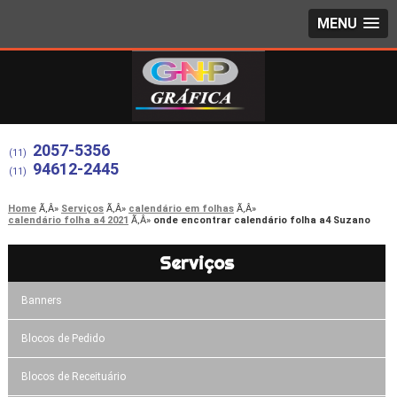
MENU
2057-5356
(11)
94612-2445
(11)
Home
Serviços
calendário em folhas
calendário folha a4 2021
onde encontrar calendário folha a4 Suzano
Serviços
Banners
Blocos de Pedido
Blocos de Receituário