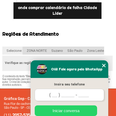
onde comprar calendário de folha Cidade
Líder
Regiões de Atendimento
Selecione:
ZONA NORTE
Suzano
São Paulo
Zona Leste
Verifique as regiões que atendemos
Olá! Fale agora pelo WhatsApp
O conteúdo do texto "
Onde Encontrar Calendário Folha A4 Suzano
" é de direito reservado.
Sua reprodução, parcial ou total, mesmo citando nossos links, é proibida sem a autorização do
autor. Crime de violação de direito autoral – artigo 184 do Código Penal –
Lei 9610/98 - Lei de
Insira seu telefone
direitos autorais
.
Gráfica Gnp - Cartão de visita
Home
Rua Flor de cachimbo, 274 - Jardim Santana
Empresa
São Paulo - SP - CEP: 08050-040
Missão
Iniciar conversa
2057-5356
94612-2445
Serviços
(11)
(11)