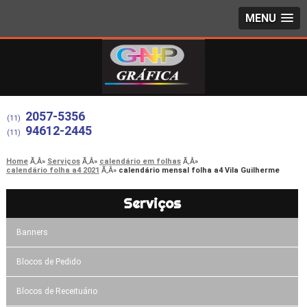
MENU
2057-5356
(11)
94612-2445
(11)
Home
Serviços
calendário em folhas
calendário folha a4 2021
calendário mensal folha a4 Vila Guilherme
Serviços
Banners
Blocos de Pedido
Blocos de Receituário