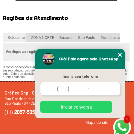
Regiões de Atendimento
Selecione:
ZONA NORTE
Suzano
São Paulo
Zona Leste
Verifique as regiões que atendemos
Olá! Fale agora pelo WhatsApp
O conteúdo do texto "
Calendário Mensal Folha A4 Vila Guilherme
" é de direito reservado.
Sua reprodução, parcial ou total, mesmo citando nossos links, é proibida sem a autorização do
autor. Crime de violação de direito autoral – artigo 184 do Código Penal –
Lei 9610/98 - Lei de
Insira seu telefone
direitos autorais
.
Gráfica Gnp - Cartão de visita
Home
Rua Flor de cachimbo, 274 - Jardim Santana
Empresa
São Paulo - SP - CEP: 08050-040
Missão
Iniciar conversa
2057-5356
94612-2445
Serviços
(11)
(11)
Contato
1
Mapa do site