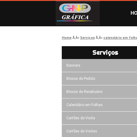
H
Home
Serviços
calendário em folh
Serviços
Banners
Blocos de Pedido
Blocos de Receituário
Calendário em Folhas
Cartões de Visita
Cartões de Visitas