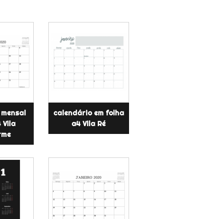
 mensal
calendário em folha
 Vila
a4 Vila Ré
rme