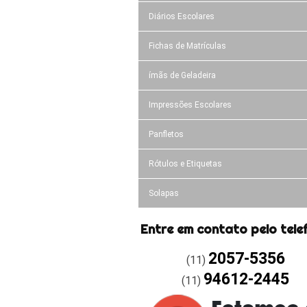
Diários Escolares
Fichas de Matrículas
ímãs de Geladeira
Impressões Escolares
Panfletos
Rótulos e Etiquetas
Solapas
Entre em contato pelo tele
2057-5356
(11)
94612-2445
(11)