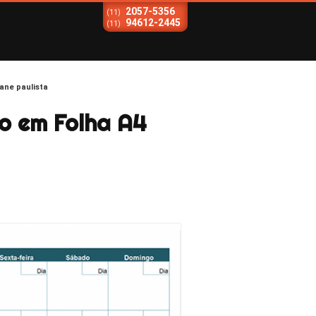
2057-5356
(11)
94612-2445
(11)
ane paulista
o em Folha A4