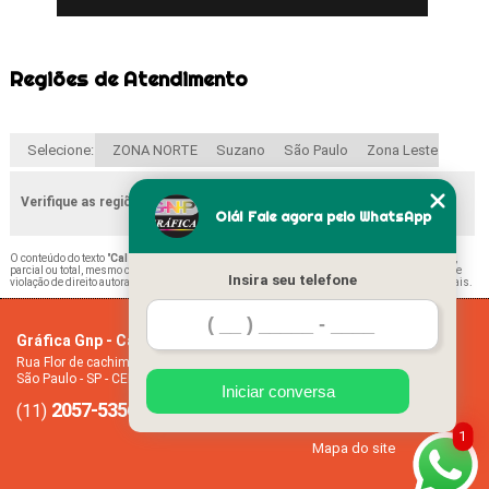
Regiões de Atendimento
Selecione:
ZONA NORTE
Suzano
São Paulo
Zona Leste
Verifique as regiões que atendemos
Olá! Fale agora pelo WhatsApp
O conteúdo do texto "
Calendário Folha Vila Carrão
" é de direito reservado. Sua reprodução,
parcial ou total, mesmo citando nossos links, é proibida sem a autorização do autor. Crime de
Insira seu telefone
violação de direito autoral – artigo 184 do Código Penal –
Lei 9610/98 - Lei de direitos autorais
.
Gráfica Gnp - Cartão de visita
Home
Rua Flor de cachimbo, 274 - Jardim Santana
Empresa
São Paulo - SP - CEP: 08050-040
Missão
Iniciar conversa
2057-5356
94612-2445
Serviços
(11)
(11)
Contato
1
Mapa do site