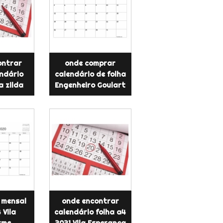
ontrar
onde comprar
endário
calendário de folha
a zilda
Engenheiro Goulart
 mensal
onde encontrar
 Vila
calendário folha a4
rme
2021 Vila Esperança