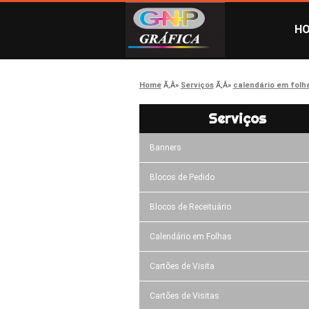
H
Home
Serviços
calendário em folh
Serviços
Banners
Blocos de Pedido
Blocos de Receituário
Calendário em Folhas
Cartões de Visita
Cartões de Visitas