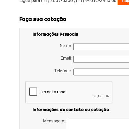
Ligue para
(11) 2057-5356
,
(11) 94612-2445
ou
faç
Faça sua cotação
Informações Pessoais
Nome:
Email:
Telefone:
Informações de contato ou cotação
Mensagem: