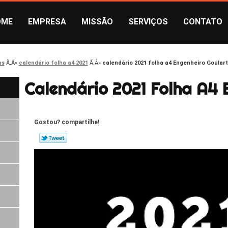
OME
EMPRESA
MISSÃO
SERVIÇOS
CONTATO
as
calendário folha a4 2021
calendário 2021 folha a4 Engenheiro Goulart
Calendário 2021 Folha A4 
Gostou? compartilhe!