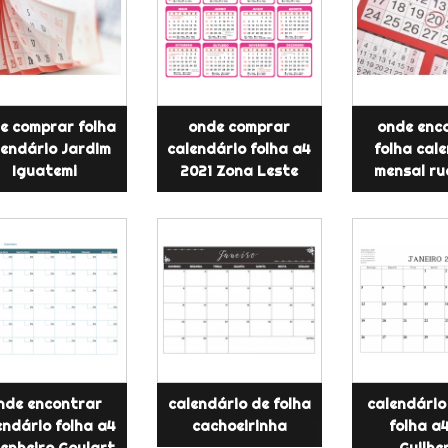
e comprar folha
onde comprar
onde enc
lendário Jardim
calendário folha a4
folha cal
Iguatemi
2021 Zona Leste
mensal ru
nde encontrar
calendário de folha
calendário
endário folha a4
cachoeirinha
folha a4
enheiro Goulart
Guilhe