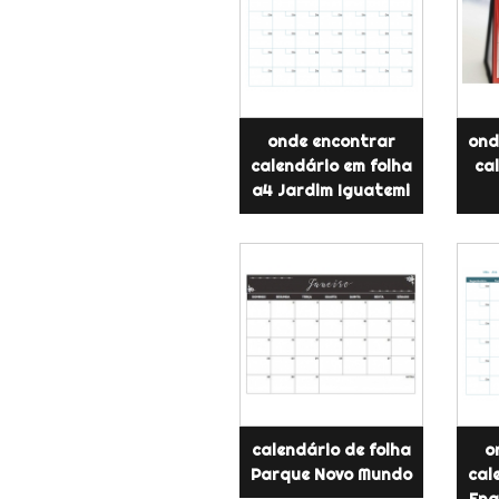
onde encontrar
ond
calendário em folha
ca
a4 Jardim Iguatemi
calendário de folha
o
Parque Novo Mundo
cal
Eng