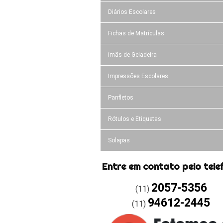
Diários Escolares
Fichas de Matrículas
ímãs de Geladeira
Impressões Escolares
Panfletos
Rótulos e Etiquetas
Solapas
Entre em contato pelo tele
2057-5356
(11)
94612-2445
(11)