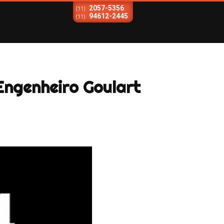
2057-5356
(11)
94612-2445
(11)
Engenheiro Goulart