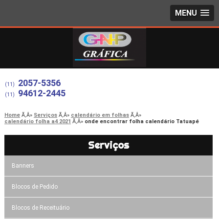
MENU
2057-5356
(11)
94612-2445
(11)
Home
Serviços
calendário em folhas
calendário folha a4 2021
onde encontrar folha calendário Tatuapé
Serviços
Banners
Blocos de Pedido
Blocos de Receituário