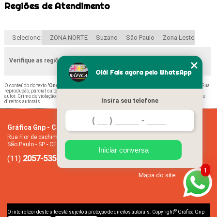
Regiões de Atendimento
Selecione:
ZONA NORTE
Suzano
São Paulo
Zona Leste
Verifique as regiões que atendemos
Olá! Fale agora pelo WhatsApp
O conteúdo do texto "
Onde Encontrar Folha Calendário Tatuapé
" é de direito reservado. Sua
reprodução, parcial ou total, mesmo citando nossos links, é proibida sem a autorização do
autor. Crime de violação de direito autoral – artigo 184 do Código Penal –
Lei 9610/98 - Lei de
Insira seu telefone
direitos autorais
.
Gráfica Gnp - Cartão de visita
Home
Rua Flor de cachimbo, 274 - Jardim Santana
Empresa
São Paulo - SP - CEP: 08050-040
Missão
Iniciar conversa
2057-5356
94612-2445
Serviços
(11)
(11)
Contato
1
Mapa do site
©
O inteiro teor deste site está sujeito à proteção de direitos autorais. Copyright
Gráfica Gnp