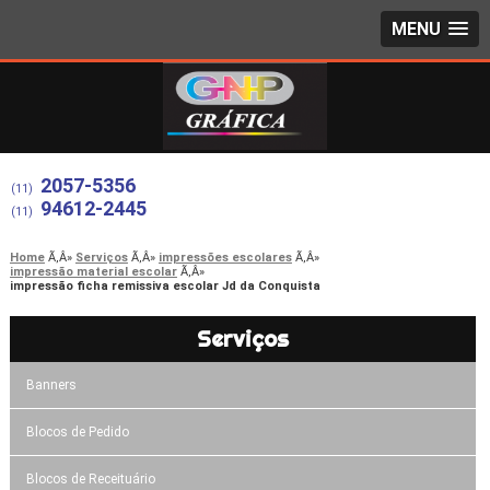
MENU
2057-5356
(11)
94612-2445
(11)
Home
Serviços
impressões escolares
impressão material escolar
impressão ficha remissiva escolar Jd da Conquista
Serviços
Banners
Blocos de Pedido
Blocos de Receituário