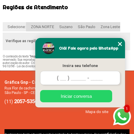
Regiões de Atendimento
Selecione:
ZONA NORTE
Suzano
São Paulo
Zona Leste
Verifique as regiões que atendemos
Olá! Fale agora pelo WhatsApp
O conteúdo do texto "
Impressão Ficha Remissiva Escolar Jd da Conquista
" é de direito
reservado. Sua reprodução, parcial ou total, mesmo citando nossos links, é proibida sem a
autorização do autor. Crime de violação de direito autoral – artigo 184 do Código Penal –
Lei
Insira seu telefone
9610/98 - Lei de direitos autorais
.
Gráfica Gnp - Cartão de visita
Home
Rua Flor de cachimbo, 274 - Jardim Santana
Empresa
São Paulo - SP - CEP: 08050-040
Missão
Iniciar conversa
2057-5356
94612-2445
Serviços
(11)
(11)
Contato
1
Mapa do site
©