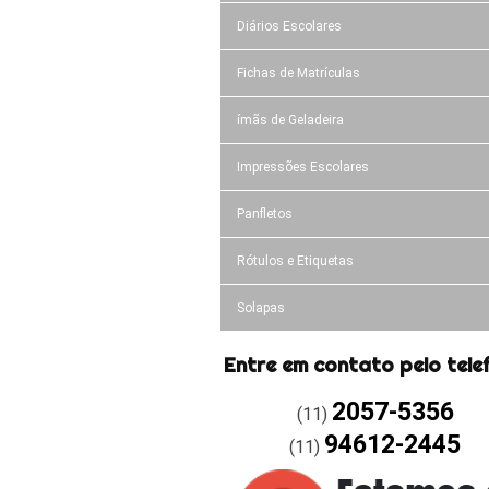
Diários Escolares
Fichas de Matrículas
ímãs de Geladeira
Impressões Escolares
Panfletos
Rótulos e Etiquetas
Solapas
Entre em contato pelo tele
2057-5356
(11)
94612-2445
(11)