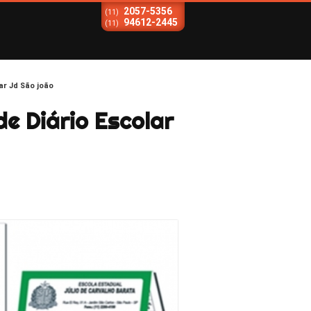
2057-5356
(11)
94612-2445
(11)
ar Jd São joão
e Diário Escolar