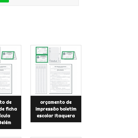
to de
orçamento de
de ficha
impressão boletim
ícula
escolar Itaquera
Belém