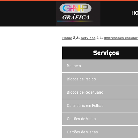
H
Home
Serviços
impressões escolar
Serviços
Banners
Blocos de Pedido
Blocos de Receituário
Calendário em Folhas
Cartões de Visita
Cartões de Visitas