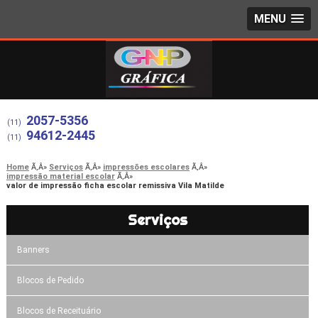
MENU
2057-5356
(11)
94612-2445
(11)
Home
Serviços
impressões escolares
impressão material escolar
valor de impressão ficha escolar remissiva Vila Matilde
Serviços
Banners
Blocos de Pedido
Blocos de Receituário