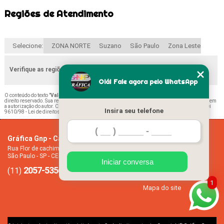
Regiões de Atendimento
Selecione:
ZONA NORTE
Suzano
São Paulo
Zona Leste
Verifique as regiões que atendemos
Olá! Fale agora pelo WhatsApp
O conteúdo do texto "
Valor de Impressão Ficha Escolar Remissiva Vila Matilde
" é de
direito reservado. Sua reprodução, parcial ou total, mesmo citando nossos links, é proibida sem
a autorização do autor. Crime de violação de direito autoral – artigo 184 do Código Penal –
Lei
Insira seu telefone
9610/98 - Lei de direitos autorais
.
Gráfica Gnp - Cartão de visita
Home
Rua Flor de cachimbo, 274 - Jardim Santana
Empresa
São Paulo - SP - CEP: 08050-040
Missão
Iniciar conversa
2057-5356
94612-2445
Serviços
(11)
(11)
Contato
1
Mapa do site