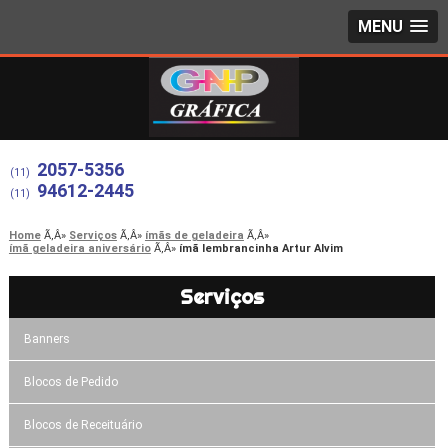
MENU
2057-5356
(11)
94612-2445
(11)
Home
Serviços
ímãs de geladeira
ímã geladeira aniversário
ímã lembrancinha Artur Alvim
Serviços
Banners
Blocos de Pedido
Blocos de Receituário