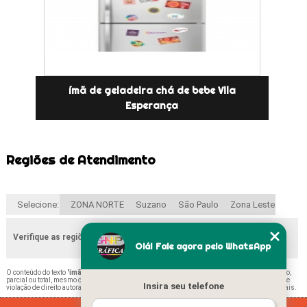
ímã de geladeira chá de bebe Vila
Esperança
Regiões de Atendimento
Selecione:
ZONA NORTE
Suzano
São Paulo
Zona Leste
Verifique as regiões que atendemos
Olá! Fale agora pelo WhatsApp
O conteúdo do texto "
ímã Lembrancinha Artur Alvim
" é de direito reservado. Sua reprodução,
parcial ou total, mesmo citando nossos links, é proibida sem a autorização do autor. Crime de
Insira seu telefone
violação de direito autoral – artigo 184 do Código Penal –
Lei 9610/98 - Lei de direitos autorais
.