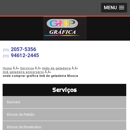
MENU
2057-5356
(11)
94612-2445
(11)
Home
Serviços
ímãs de geladeira
ímã geladeira aniversário
onde comprar gráfica ímã de geladeira Mooca
Serviços
Banners
Blocos de Pedido
Blocos de Receituário