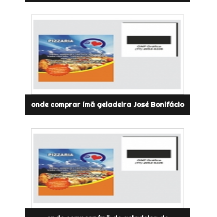
onde comprar ímã geladeira José Bonifácio