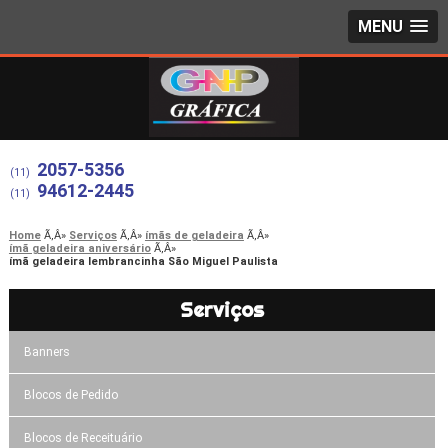
MENU
2057-5356
(11)
94612-2445
(11)
Home
Serviços
ímãs de geladeira
ímã geladeira aniversário
ímã geladeira lembrancinha São Miguel Paulista
Serviços
Banners
Blocos de Pedido
Blocos de Receituário