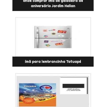
onde comprar ímã de geladeira de
aniversário Jardim Helian
ímã para lembrancinha Tatuapé