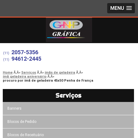
MENU
2057-5356
(11)
94612-2445
(11)
Home
Serviços
ímãs de geladeira
ímã geladeira aniversário
procuro por ímã de geladeira 45x50 Penha de França
Serviços
Banners
Blocos de Pedido
Blocos de Receituário