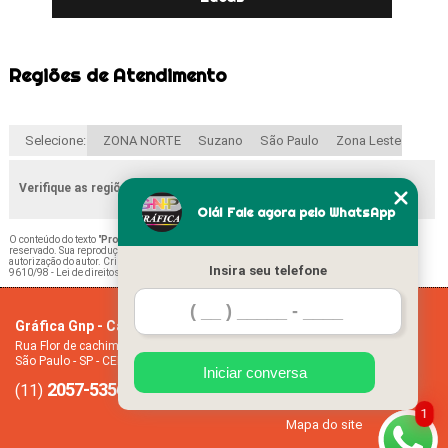
Regiões de Atendimento
Selecione:
ZONA NORTE
Suzano
São Paulo
Zona Leste
Verifique as regiões que atendemos
Olá! Fale agora pelo WhatsApp
O conteúdo do texto "
Procuro por ímã de Geladeira 45x50 Penha de França
" é de direito
reservado. Sua reprodução, parcial ou total, mesmo citando nossos links, é proibida sem a
autorização do autor. Crime de violação de direito autoral – artigo 184 do Código Penal –
Lei
Insira seu telefone
9610/98 - Lei de direitos autorais
.
Gráfica Gnp - Cartão de visita
Home
Rua Flor de cachimbo, 274 - Jardim Santana
Empresa
São Paulo - SP - CEP: 08050-040
Missão
Iniciar conversa
2057-5356
94612-2445
Serviços
(11)
(11)
Contato
1
Mapa do site