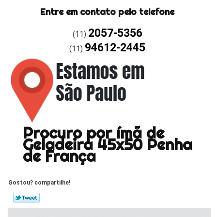
Entre em contato pelo telefone
2057-5356
(11)
94612-2445
(11)
Procuro por ímã de
Geladeira 45x50 Penha
de França
Gostou? compartilhe!