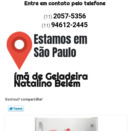
Entre em contato pelo telefone
2057-5356
(11)
94612-2445
(11)
ímã de Geladeira
Natalino Belém
Gostou? compartilhe!