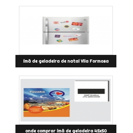
ímã de geladeira de natal Vila Formosa
onde comprar ímã de geladeira 45x50