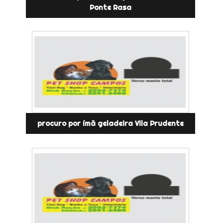
Ponte Rasa
procuro por ímã geladeira Vila Prudente