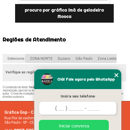
procuro por gráfica ímã de geladeira
Mooca
Regiões de Atendimento
Selecione:
ZONA NORTE
Suzano
São Paulo
Zona Leste
Verifique as regiões que atendemos
Olá! Fale agora pelo WhatsApp
O conteúdo do texto "
ímã de Geladeira Natalino Belém
" é de direito reservado. Sua
reprodução, parcial ou total, mesmo citando nossos links, é proibida sem a autorização do
autor. Crime de violação de direito autoral – artigo 184 do Código Penal –
Lei 9610/98 - Lei de
Insira seu telefone
direitos autorais
.
Gráfica Gnp - Cartão de visita
Home
Rua Flor de cachimbo, 274 - Jardim Santana
Empresa
São Paulo - SP - CEP: 08050-040
Missão
Iniciar conversa
Serviços