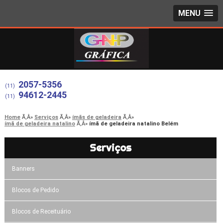
MENU
2057-5356
(11)
94612-2445
(11)
Home
Serviços
ímãs de geladeira
ímã de geladeira natalino
ímã de geladeira natalino Belém
Serviços
Banners
Blocos de Pedido
Blocos de Receituário