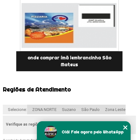
onde comprar ímã lembrancinha São
Mateus
Regiões de Atendimento
Selecione:
ZONA NORTE
Suzano
São Paulo
Zona Leste
Verifique as regiões que atendemos
Olá! Fale agora pelo WhatsApp