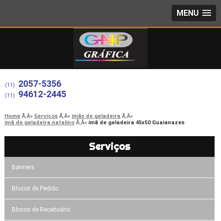
MENU
2057-5356
(11)
94612-2445
(11)
Home
Serviços
ímãs de geladeira
ímã de geladeira natalino
ímã de geladeira 45x50 Guaianazes
Serviços
Banners
Blocos de Pedido
Blocos de Receituário