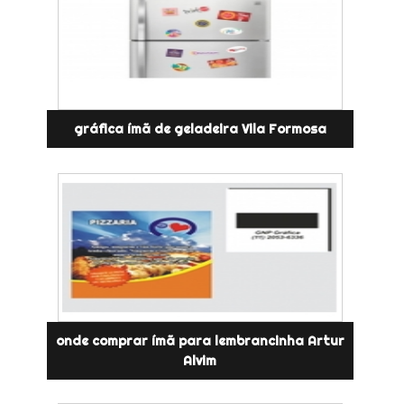
gráfica ímã de geladeira Vila Formosa
onde comprar ímã para lembrancinha Artur
Alvim