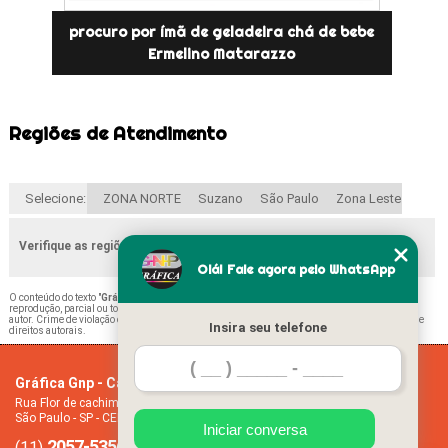
procuro por ímã de geladeira chá de bebe
Ermelino Matarazzo
Regiões de Atendimento
Selecione:
ZONA NORTE
Suzano
São Paulo
Zona Leste
Verifique as regiões que atendemos
Olá! Fale agora pelo WhatsApp
O conteúdo do texto "
Gráfica ímã de Geladeira Vila Formosa
" é de direito reservado. Sua
reprodução, parcial ou total, mesmo citando nossos links, é proibida sem a autorização do
autor. Crime de violação de direito autoral – artigo 184 do Código Penal –
Lei 9610/98 - Lei de
Insira seu telefone
direitos autorais
.
Gráfica Gnp - Cartão de visita
Home
Rua Flor de cachimbo, 274 - Jardim Santana
Empresa
São Paulo - SP - CEP: 08050-040
Missão
Iniciar conversa
2057-5356
94612-2445
Serviços
(11)
(11)