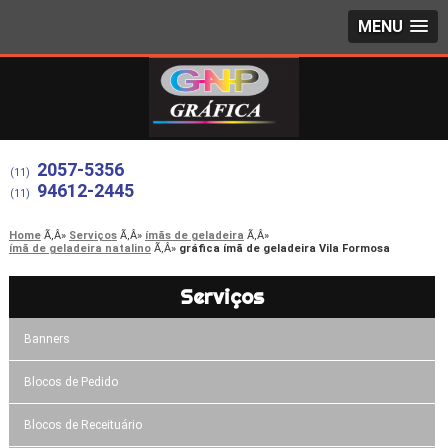
MENU
2057-5356
(11)
94612-2445
(11)
Home
Serviços
ímãs de geladeira
ímã de geladeira natalino
gráfica ímã de geladeira Vila Formosa
Serviços
Banners
Blocos de Pedido
Blocos de Receituário