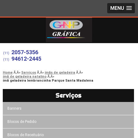
MENU
2057-5356
(11)
94612-2445
(11)
Home
Serviços
ímãs de geladeira
ímã de geladeira natalino
ímã geladeira lembrancinha Parque Santa Madalena
Serviços
Banners
Blocos de Pedido
Blocos de Receituário