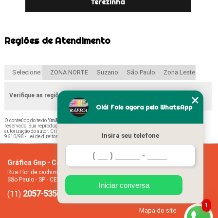
Terezinha
Regiões de Atendimento
Selecione:
ZONA NORTE
Suzano
São Paulo
Zona Leste
Verifique as regiões que atendemos
Olá! Fale agora pelo WhatsApp
O conteúdo do texto "
ímã Geladeira Lembrancinha Parque Santa Madalena
" é de direito
reservado. Sua reprodução, parcial ou total, mesmo citando nossos links, é proibida sem a
autorização do autor. Crime de violação de direito autoral – artigo 184 do Código Penal –
Lei
Insira seu telefone
9610/98 - Lei de direitos autorais
.
Gráfica Gnp - Cartão de visita
Home
Rua Flor de cachimbo, 274 - Jardim Santana
Empresa
São Paulo - SP - CEP: 08050-040
Missão
Iniciar conversa
2057-5356
94612-2445
Serviços
(11)
(11)
Contato
1
Mapa do site