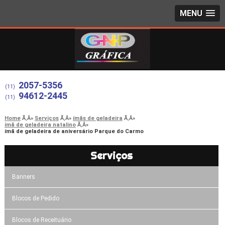
MENU
2057-5356
(11)
94612-2445
(11)
Home
Serviços
ímãs de geladeira
ímã de geladeira natalino
ímã de geladeira de aniversário Parque do Carmo
Serviços
Banners
Blocos de Pedido
Blocos de Receituário