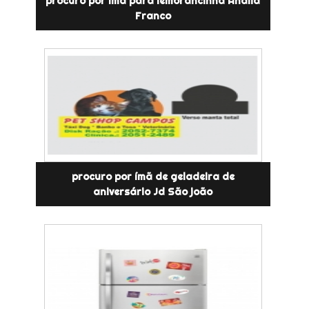
procuro por ímã para lembrancinha Anália
Franco
procuro por ímã de geladeira de
aniversário Jd São joão